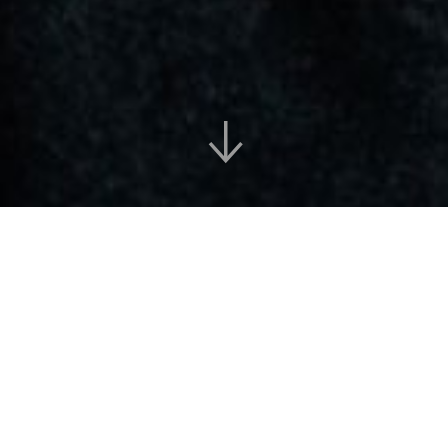
JORDI GUARDANS (Barcelona 1955).
Ha escrit els llibres de poesia
Tsares
(publicat a